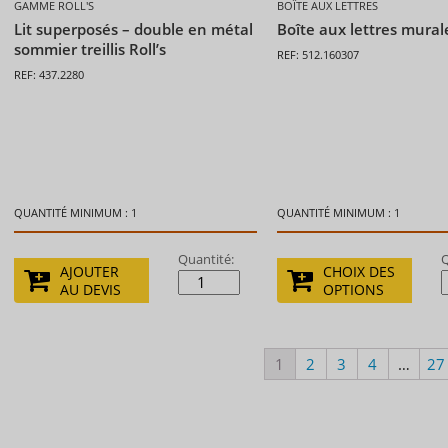
GAMME ROLL'S
BOÎTE AUX LETTRES
Lit superposés – double en métal
Boîte aux lettres mural
sommier treillis Roll’s
REF: 512.160307
REF: 437.2280
QUANTITÉ MINIMUM : 1
QUANTITÉ MINIMUM : 1
Quantité:
Q
AJOUTER
CHOIX DES
AU DEVIS
OPTIONS
1
2
3
4
…
27