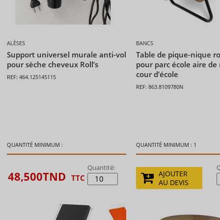
ALÈSES
BANCS
Support universel murale anti-vol
Table de pique-nique rol
pour sèche cheveux Roll’s
pour parc école aire de
cour d’école
REF: 464.125145115
REF: 863.8109780N
QUANTITÉ MINIMUM :
QUANTITÉ MINIMUM : 1
Quantité:
Q
48,500
TND
AJOUTER
TTC
AU DEVIS