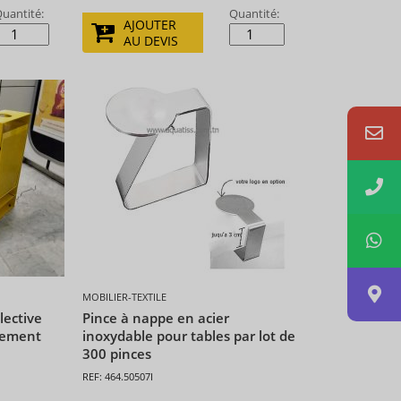
uantité:
Quantité:
AJOUTER
AU DEVIS
MOBILIER-TEXTILE
lective
Pince à nappe en acier
lement
inoxydable pour tables par lot de
300 pinces
REF: 464.50507I