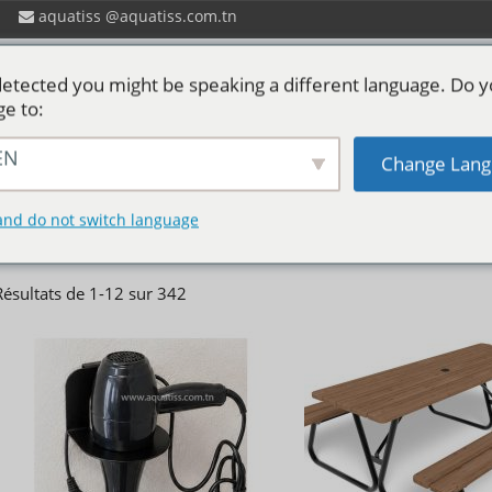
aquatiss
aquatiss.com.tn
etected you might be speaking a different language. Do 
ge to:
EN
Change Lang
 ?
Catalogues aquatiss
Services
P
Mobilier-Textile
and do not switch language
Résultats de 1-12 sur 342