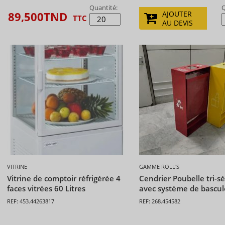
Quantité:
Q
89,500
TND
AJOUTER
TTC
AU DEVIS
VITRINE
GAMME ROLL'S
Vitrine de comptoir réfrigérée 4
Cendrier Poubelle tri-sé
faces vitrées 60 Litres
avec système de bascu
REF: 453.44263817
REF: 268.454582