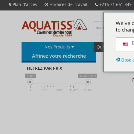
Plan d'accès
Horaires de Travail
+216 71 661 849
We've d
to chan
Nos Produits
Qui Sommes-Nous
Affinez votre recherche
Close 
FILTREZ PAR PRIX
1TND
15 256TND
1
3 815
7 629
11 442
15 256