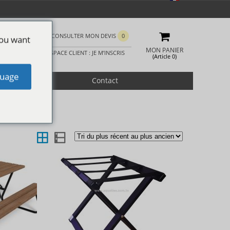
CONSULTER MON DEVIS
0
you want
MON PANIER
ESPACE CLIENT : JE M’INSCRIS
(Article 0)
uage
romotion
Contact