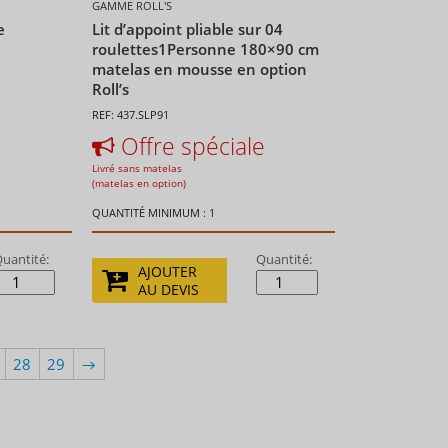
GAMME ROLL'S
e
Lit d’appoint pliable sur 04
roulettes1Personne 180×90 cm
matelas en mousse en option
Roll’s
REF: 437.SLP91
Offre spéciale
Livré sans matelas
(matelas en option)
QUANTITÉ MINIMUM : 1
uantité:
Quantité:
AJOUTER
AU DEVIS
28
29
→