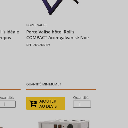
PORTE VALISE
l’s idéale
Porte Valise hôtel Roll’s
 repos
COMPACT Acier galvanisé Noir
REF: 863.866069
QUANTITÉ MINIMUM : 1
uantité:
Quantité:
AJOUTER
AU DEVIS