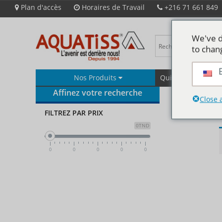
Plan d'accès
Horaires de Travail
+216 71 661 849
We've d
to chan
Nos Produits
Qui Sommes-Nous
Affinez votre recherche
Close 
FILTREZ PAR PRIX
0TND
0
0
0
0
0