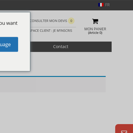
FR
CONSULTER MON DEVIS
0
you want
MON PANIER
ESPACE CLIENT : JE M’INSCRIS
(Article 0)
uage
romotion
Contact