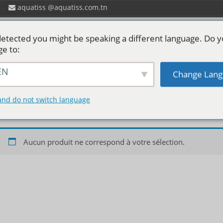
aquatiss
aquatiss.com.tn
etected you might be speaking a different language. Do 
ge to:
EN
Change Lang
 ?
Catalogues aquatiss
Services
P
Blouse
and do not switch language
Aucun produit ne correspond à votre sélection.