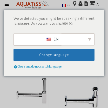
(0)
FR
We've detected you might be speaking a different
language. Do you want to change to:
Afficher tous les résultats de 0
EN
Change Language
Close and do not switch language