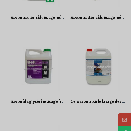
Savon bactéricide usage médicale bidon 5L Bell main
Savon bactéricide usage médicale
Savon à la glycérine usage fréquent bidon 5L Bell main
Gel savon pour le lavage des mains bidon 5L. Antiseptique