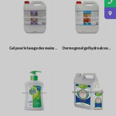
Gel pour le lavage des mains bidon 5L Nacré.
Dermogenol gel hydroalcoolique Sans rinçage bidon 5L