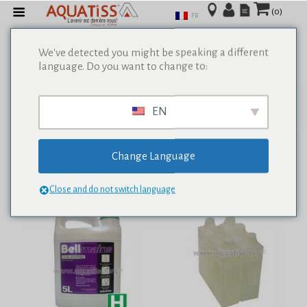
(0)
FR
We've detected you might be speaking a different
language. Do you want to change to:
Afficher tous les résultats de 0
EN
Change Language
Close and do not switch language