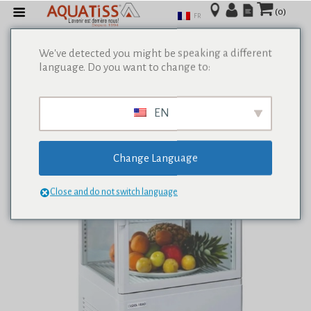
(0)
FR
We've detected you might be speaking a different
language. Do you want to change to:
EN
Change Language
Close and do not switch language