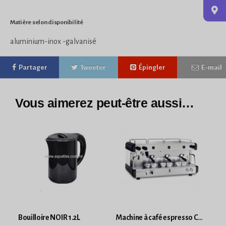
Matière selon disponibilité
aluminium-inox -galvanisé
Partager
Tweeter
Épingler
E-mail
Vous aimerez peut-être aussi…
Bouilloire NOIR 1.2L
Machine à café espresso CONTI CC100SA Semi automatique 03 groupes