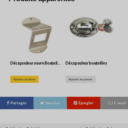
Décapsuleur ouvre Bouteille mural
Décapsuleur bouteilles
Ajouter au devis
Ajouter au panier
Partager
Tweeter
Épingler
E-mail