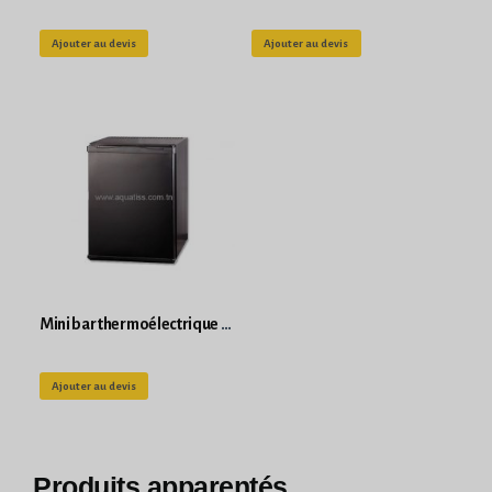
Ajouter au devis
Ajouter au devis
Mini bar thermoélectrique 42L Noir
Ajouter au devis
Produits apparentés