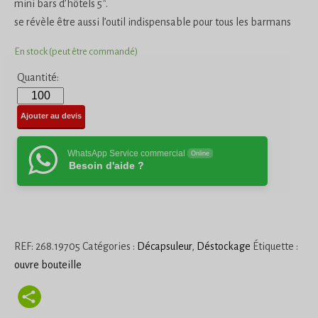
mini bars d’hôtels 5*.
se révèle être aussi l’outil indispensable pour tous les barmans
En stock (peut être commandé)
Quantité:
Ajouter au devis
WhatsApp Service commercial
Online
Besoin d'aide ?
REF:
268.19705
Catégories :
Décapsuleur
,
Déstockage
Étiquette :
ouvre bouteille