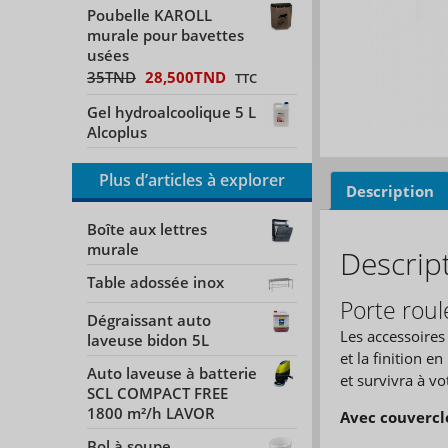
Poubelle KAROLL
murale pour bavettes
usées
35
TND
28,500
TND
TTC
Gel hydroalcoolique 5 L
Alcoplus
Plus d’articles à explorer
Description
Boîte aux lettres
murale
Descrip
Table adossée inox
Porte roul
Dégraissant auto
Les accessoires
laveuse bidon 5L
et la finition e
Auto laveuse à batterie
et survivra à vot
SCL COMPACT FREE
1800 m²/h LAVOR
Avec couvercl
Bol à soupe