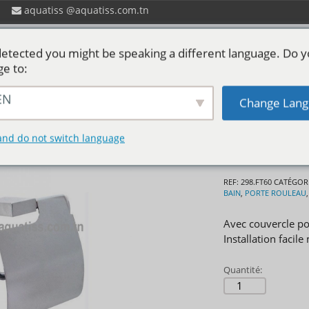
aquatiss
aquatiss.com.tn
etected you might be speaking a different language. Do 
ge to:
EN
Change Lang
 ?
Catalogues aquatiss
Services
P
Porte r
and do not switch language
REF:
298.FT60
CATÉGORI
BAIN
,
PORTE ROULEAU
Avec couvercle po
Installation facile
Quantité: