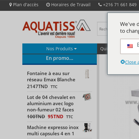
Plan d'accès
Horaires de Travail
+216 71 661 849
We've d
to chan
Nos Produits
Qui Sommes-Nous
En promo…
Close 
Fontaine à eau sur
réseau Emax Blanche
2147
TND
TTC
Lot de 04 chevalet en
aluminium avec logo
non-fumeur 02 faces
100
TND
95
TND
TTC
Machine expresso inox
multi capsules 4 en 1