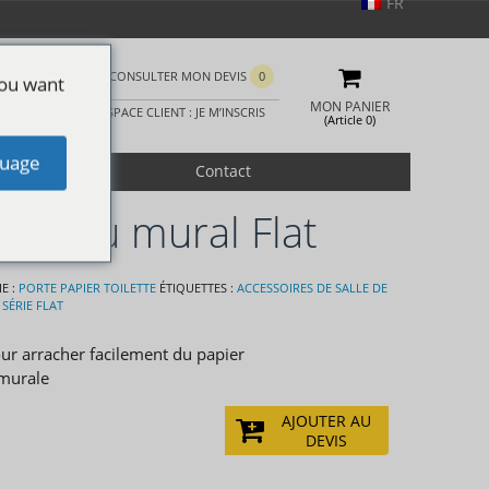
FR
CONSULTER MON DEVIS
0
you want
MON PANIER
ESPACE CLIENT : JE M’INSCRIS
(Article 0)
uage
romotion
Contact
ouleau mural Flat
E :
PORTE PAPIER TOILETTE
ÉTIQUETTES :
ACCESSOIRES DE SALLE DE
,
SÉRIE FLAT
ur arracher facilement du papier
 murale
AJOUTER AU
DEVIS