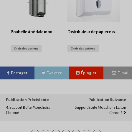
Poubelle à pédale inox
Distributeur de papier essuie main en feuille
Choix des options
Choix des options
Partager
Tweeter
Épingler
E-mail
Publication Précédente
Publication Suivante
Support Boîte Mouchoirs
Support Boîte Mouchoirs Laiton
Chromé
Chromé